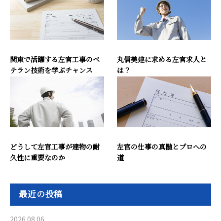
関東で活躍する左官工事のベ
丸信美建に求める左官求人と
テラン技術を学ぶチャンス
は？
どうして左官工事が建物の耐
左官の仕事の真髄とプロへの
久性に重要なのか
道
最近の投稿
2026.08.06