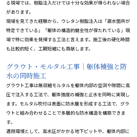
る現場では、樹脂注入だけでは十分な効果が得られない場合
があります。
現場を見てきた経験から、ウレタン樹脂注入は「漏水箇所が
特定できている」「躯体の構造的健全性が保たれている」現
場で特に効果を発揮する工法と言えます。施工後の硬化時間
も比較的短く、工期短縮にも貢献します。
グラウト・モルタル工事｜躯体補強と防
水の同時施工
グラウト工事は無収縮モルタルを躯体内部の空洞や隙間に高
圧で注入する工法で、躯体強度の補強と止水を同時に実現し
ます。モルタル吹付は表面に防水層を形成する工法で、グラ
ウトと組み合わせることで多層的な防水構造を構築できま
す。
適用環境として、高水圧がかかる地下ピットや、躯体内部に