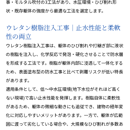
事・モルタル吹付の3工法があり、水圧環境・ひび割れ形
状・既存躯体の強度から最適な工法を選定します。
ウレタン樹脂注入工事｜止水性能と柔軟
性の両立
ウレタン樹脂注入工事は、躯体のひび割れや打継ぎ部に液状
の樹脂を注入し、化学反応で発泡・硬化させることで防水層
を形成する工法です。樹脂が躯体内部に浸透して一体化する
ため、表面塗布型の防水工事と比べて剥離リスクが低い特長
があります。
適用条件として、低〜中水圧環境(地下水位がそれほど高く
ない現場)で高い止水性能を発揮します。樹脂自体に柔軟性
があるため、躯体の微細な動きにも追従でき、建物の経年変
化に対応しやすいメリットがあります。一方で、躯体が広範
囲に渡って劣化している場合や、大規模なひび割れが多数あ