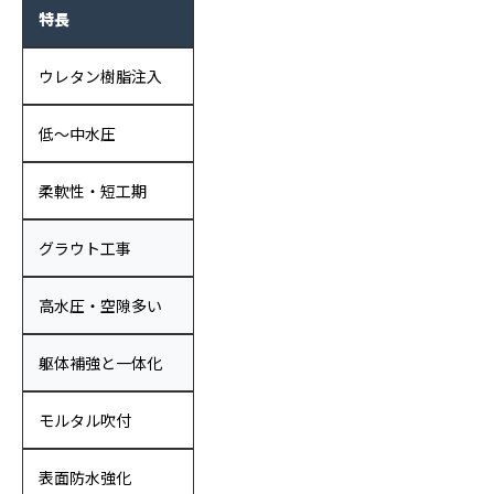
特長
ウレタン樹脂注入
低〜中水圧
柔軟性・短工期
グラウト工事
高水圧・空隙多い
躯体補強と一体化
モルタル吹付
表面防水強化