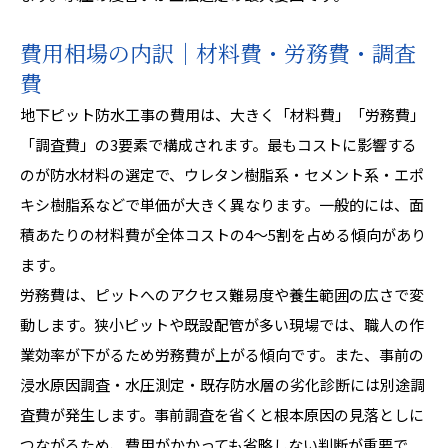
費用相場の内訳｜材料費・労務費・調査
費
地下ピット防水工事の費用は、大きく「材料費」「労務費」
「調査費」の3要素で構成されます。最もコストに影響する
のが防水材料の選定で、ウレタン樹脂系・セメント系・エポ
キシ樹脂系などで単価が大きく異なります。一般的には、面
積あたりの材料費が全体コストの4〜5割を占める傾向があり
ます。
労務費は、ピットへのアクセス難易度や養生範囲の広さで変
動します。狭小ピットや既設配管が多い現場では、職人の作
業効率が下がるため労務費が上がる傾向です。また、事前の
浸水原因調査・水圧測定・既存防水層の劣化診断には別途調
査費が発生します。事前調査を省くと根本原因の見落としに
つながるため、費用がかかっても省略しない判断が重要で