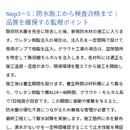
Step3〜5：防水施工から検査合格まで｜
品質を確保する監理ポイント
既存防水層を完全に除去した後、新規防水材の施工に入りま
す。ウレタン樹脂注入の場合は、注入孔を一定間隔で設けて
専用ポンプで樹脂を圧入。グラウト工事の場合は、空隙箇所
を特定して無収縮モルタルを注入します。各材料には適正な
施工温度・湿度があり、現場環境を整えてから施工を開始し
ます。
施工後は養生期間を設けます。養生時間は材料種により異な
り、ウレタン樹脂で概ね24〜48時間、グラウト・モルタル系
で7日程度が目安です。この期間に振動や衝撃を与えると、
防水層の硬化不良につながるため厳格な管理が必要です。
最終工程として散水試験を実施します。施工箇所に水を散布
し、漏水がないかを一定時間確認することで止水性能を検証