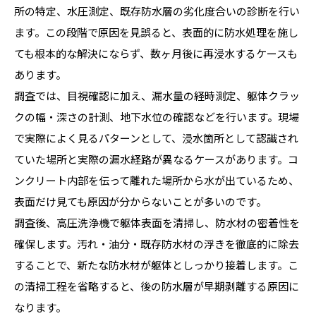
所の特定、水圧測定、既存防水層の劣化度合いの診断を行い
ます。この段階で原因を見誤ると、表面的に防水処理を施し
ても根本的な解決にならず、数ヶ月後に再浸水するケースも
あります。
調査では、目視確認に加え、漏水量の経時測定、躯体クラッ
クの幅・深さの計測、地下水位の確認などを行います。現場
で実際によく見るパターンとして、浸水箇所として認識され
ていた場所と実際の漏水経路が異なるケースがあります。コ
ンクリート内部を伝って離れた場所から水が出ているため、
表面だけ見ても原因が分からないことが多いのです。
調査後、高圧洗浄機で躯体表面を清掃し、防水材の密着性を
確保します。汚れ・油分・既存防水材の浮きを徹底的に除去
することで、新たな防水材が躯体としっかり接着します。こ
の清掃工程を省略すると、後の防水層が早期剥離する原因に
なります。