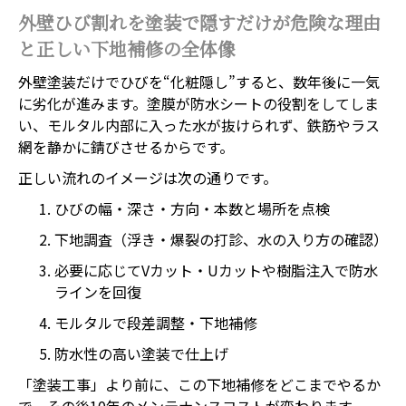
外壁ひび割れを塗装で隠すだけが危険な理由
と正しい下地補修の全体像
外壁塗装だけでひびを“化粧隠し”すると、数年後に一気
に劣化が進みます。塗膜が防水シートの役割をしてしま
い、モルタル内部に入った水が抜けられず、鉄筋やラス
網を静かに錆びさせるからです。
正しい流れのイメージは次の通りです。
ひびの幅・深さ・方向・本数と場所を点検
下地調査（浮き・爆裂の打診、水の入り方の確認）
必要に応じてVカット・Uカットや樹脂注入で防水
ラインを回復
モルタルで段差調整・下地補修
防水性の高い塗装で仕上げ
「塗装工事」より前に、この下地補修をどこまでやるか
ホーム
電話
メール
マップ