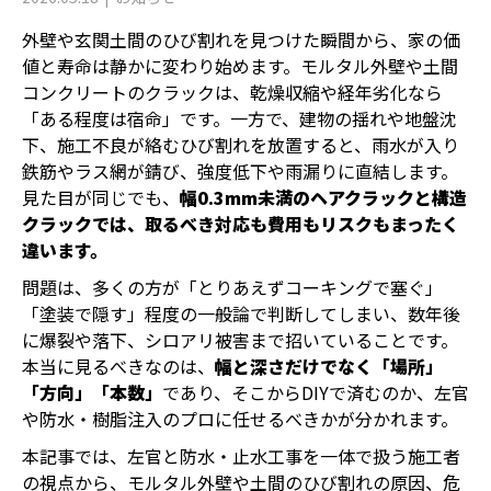
外壁や玄関土間のひび割れを見つけた瞬間から、家の価
値と寿命は静かに変わり始めます。モルタル外壁や土間
コンクリートのクラックは、乾燥収縮や経年劣化なら
「ある程度は宿命」です。一方で、建物の揺れや地盤沈
下、施工不良が絡むひび割れを放置すると、雨水が入り
鉄筋やラス網が錆び、強度低下や雨漏りに直結します。
見た目が同じでも、
幅0.3mm未満のヘアクラックと構造
クラックでは、取るべき対応も費用もリスクもまったく
違います。
問題は、多くの方が「とりあえずコーキングで塞ぐ」
「塗装で隠す」程度の一般論で判断してしまい、数年後
に爆裂や落下、シロアリ被害まで招いていることです。
本当に見るべきなのは、
幅と深さだけでなく「場所」
「方向」「本数」
であり、そこからDIYで済むのか、左官
や防水・樹脂注入のプロに任せるべきかが分かれます。
本記事では、左官と防水・止水工事を一体で扱う施工者
の視点から、モルタル外壁や土間のひび割れの原因、危