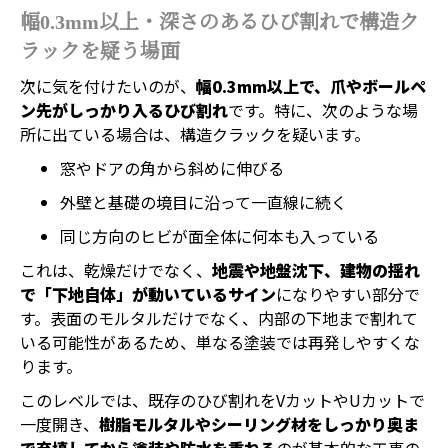
幅0.3mm以上・深さのあるひび割れで構造ク
ラックを疑う場面
次に気を付けたいのが、
幅0.3mm以上で、爪やボールペ
ン先がしっかり入るひび割れ
です。特に、次のような場
所に出ている場合は、構造クラックを疑います。
窓やドアの角から斜めに伸びる
外壁と基礎の境目に沿って一直線に続く
同じ方向のヒビが面全体に何本も入っている
これは、乾燥だけでなく、
地震や地盤沈下、建物の揺れ
で「下地自体」が動いているサイン
になりやすい部分で
す。表面のモルタルだけでなく、内部の下地まで割れて
いる可能性があるため、単なる塗装では再発しやすくな
ります。
このレベルでは、既存のひび割れをVカットやUカットで
一度開き、
樹脂モルタルやシーリング材をしっかり奥ま