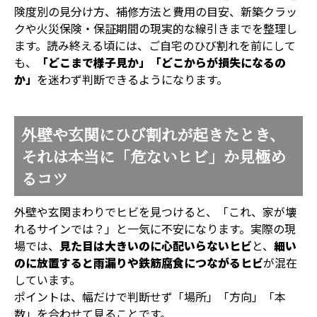
険度別の見分け方、補修方法と費用の目安、新築クラッ
クや火災保険・保証期間の現実的な線引きまでを整理し
ます。読み終える頃には、ご自宅のひび割れを前にして
も、
「どこまで様子見か」「どこからが損失になるの
か」
を迷わず判断できるようになります。
外壁や玄関にひび割れが起きたとき、
それは本当に「危ないヒビ」か見極め
るコツ
外壁や玄関まわりでヒビを見つけると、「これ、家が壊
れるサインでは？」と一気に不安になります。実際の現
場では、
見た目は大きいのに心配いらないヒビ
と、
細い
のに放置すると雨漏りや鉄筋腐食につながるヒビ
が混在
しています。
ポイントは、幅だけで判断せず「場所」「方向」「本
数」を合わせて見ることです。