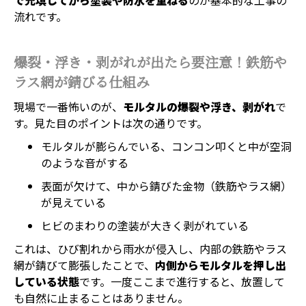
で充填してから塗装や防水を重ねる
のが基本的な工事の
流れです。
爆裂・浮き・剥がれが出たら要注意！鉄筋や
ラス網が錆びる仕組み
現場で一番怖いのが、
モルタルの爆裂や浮き、剥がれ
で
す。見た目のポイントは次の通りです。
モルタルが膨らんでいる、コンコン叩くと中が空洞
のような音がする
表面が欠けて、中から錆びた金物（鉄筋やラス網）
が見えている
ヒビのまわりの塗装が大きく剥がれている
これは、ひび割れから雨水が侵入し、内部の鉄筋やラス
網が錆びて膨張したことで、
内側からモルタルを押し出
している状態
です。一度ここまで進行すると、放置して
も自然に止まることはありません。