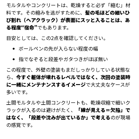
モルタルやコンクリートは、乾燥すると必ず「縮む」材
料です。その縮みを逃がすために、
髪の毛ほどの細いひ
び割れ（ヘアクラック）が表面にスッと入ることは、あ
る程度“宿命”
でもあります。
目安としては、この2点を確認してください。
ボールペンの先が入らない程度の幅
指でなぞると段差やガタつきがほぼ無い
この程度で、外壁の塗装もまだしっかりしている状態な
ら、
今すぐ躯体が壊れるレベルではなく、次回の塗装時
に一緒にメンテナンスするイメージ
で大丈夫なケースが
多いです。
土間モルタルや土間コンクリートも、乾燥収縮で細いク
ラックが入るのは避けがたく、
「線が見える＝欠陥」で
はなく、「段差や沈みが出ているか」で考える
のが現場
の感覚です。