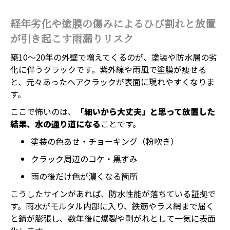
経年劣化や塗膜の傷みによるひび割れと放置
が引き起こす雨漏りリスク
築10〜20年の外壁で増えてくるのが、塗装や防水層の劣
化に伴うクラックです。紫外線や雨風で塗膜が痩せる
と、元々あったヘアクラックが表面に現れやすくなりま
す。
ここで怖いのは、
「細いから大丈夫」と思って放置した
結果、水の通り道になる
ことです。
塗装の色あせ・チョーキング（粉吹き）
クラック周辺のコケ・黒ずみ
雨の後だけ色が濃くなる箇所
こうしたサインがあれば、防水性能が落ちている証拠で
す。雨水がモルタル内部に入り、鉄筋やラス網まで届く
と錆が膨張し、数年後に爆裂や剥がれとして一気に表面